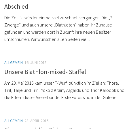
Abschied
Die Zeit ist wieder einmal viel zu schnell vergangen. Die „7
Zwerge“ und auch unsere „Biathleten“ haben ihr Zuhause
gefunden und werden dort in Zukunft ihre neuen Besitzer
umschnurren. Wir wünschen allen Seiten viel...
ALLGEMEIN
16. JUNI 2015
Unsere Biathlon-mixed- Staffel
Am 20. Mai 2015 kam unser T-Wurf pünktlich im Ziel an: Thora,
Tiril, Tarje und Trini. Yoko z Krainy Asgardu und Thor Karodok sind
die Eltern dieser Viererbande. Erste Fotos sind in der Galerie...
ALLGEMEIN
23. APRIL 2015