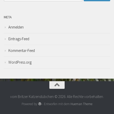
nach:
META
Anmelden
Eintrags-Feed
Kommentar-Feed
WordPress.org
vom Britzer Katzenstübchen © 2026. Alle Rechte vorbehalten.
Powered by
- Entworfen mit dem
Hueman Theme